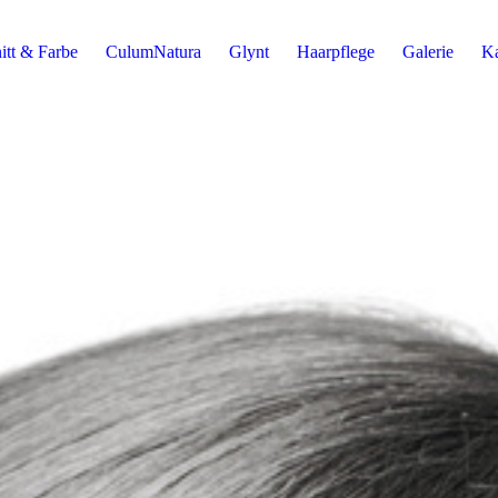
itt & Farbe
CulumNatura
Glynt
Haarpflege
Galerie
Ka